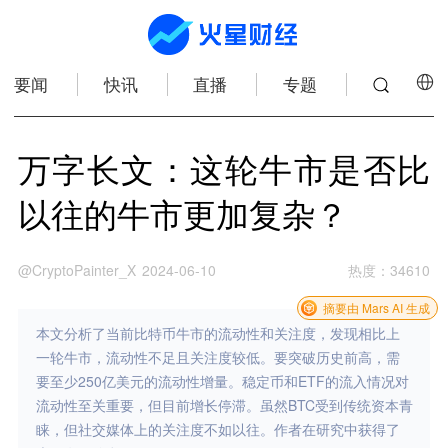
要闻
快讯
直播
专题
万字长文：这轮牛市是否比
以往的牛市更加复杂？
@CryptoPainter_X
2024-06-10
热度
：
34610
摘要由 Mars AI 生成
本文分析了当前比特币牛市的流动性和关注度，发现相比上
一轮牛市，流动性不足且关注度较低。要突破历史前高，需
要至少250亿美元的流动性增量。稳定币和ETF的流入情况对
流动性至关重要，但目前增长停滞。虽然BTC受到传统资本青
睐，但社交媒体上的关注度不如以往。作者在研究中获得了